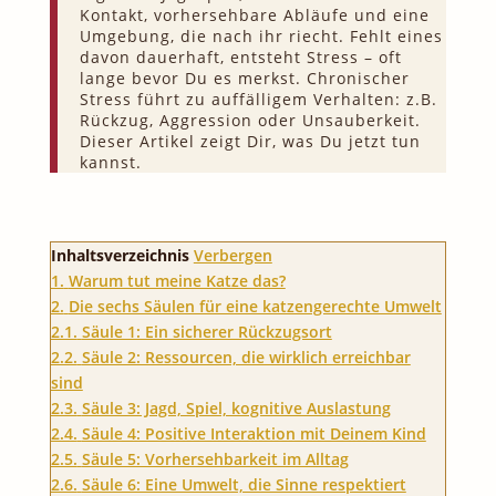
Kontakt, vorhersehbare Abläufe und eine
Umgebung, die nach ihr riecht. Fehlt eines
davon dauerhaft, entsteht Stress – oft
lange bevor Du es merkst. Chronischer
Stress führt zu auffälligem Verhalten: z.B.
Rückzug, Aggression oder Unsauberkeit.
Dieser Artikel zeigt Dir, was Du jetzt tun
kannst.
Inhaltsverzeichnis
Verbergen
1.
Warum tut meine Katze das?
2.
Die sechs Säulen für eine katzengerechte Umwelt
2.1.
Säule 1: Ein sicherer Rückzugsort
2.2.
Säule 2: Ressourcen, die wirklich erreichbar
sind
2.3.
Säule 3: Jagd, Spiel, kognitive Auslastung
2.4.
Säule 4: Positive Interaktion mit Deinem Kind
2.5.
Säule 5: Vorhersehbarkeit im Alltag
2.6.
Säule 6: Eine Umwelt, die Sinne respektiert