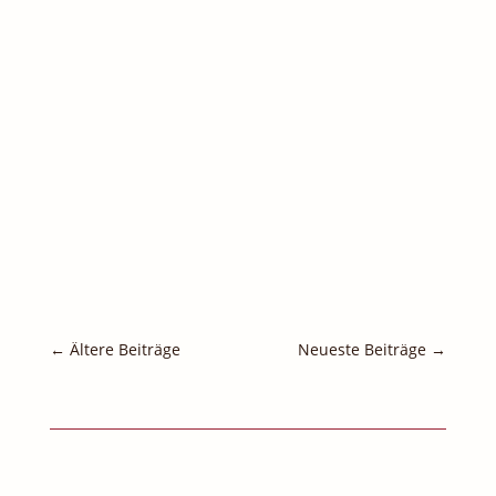
Es ist zeit für Deine Geschichte: Aufruf zur
Blogparade: Mein Tier und ich. Teilnehmen
kannst Du bis zum 02.August 2026.
←
Ältere Beiträge
Neueste Beiträge
→