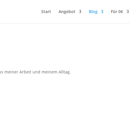
Start
Angebot
Blog
Für 0€
s meiner Arbeit und meinem Alltag.
 Ich bereite mich auf das Jahr 2026 vor und lege Ziele für mein ers