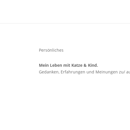
Persönliches
Mein Leben mit Katze & Kind.
Gedanken, Erfahrungen und Meinungen zu/ au
Meine To-Want-Liste für das 1. Quartal 2026: