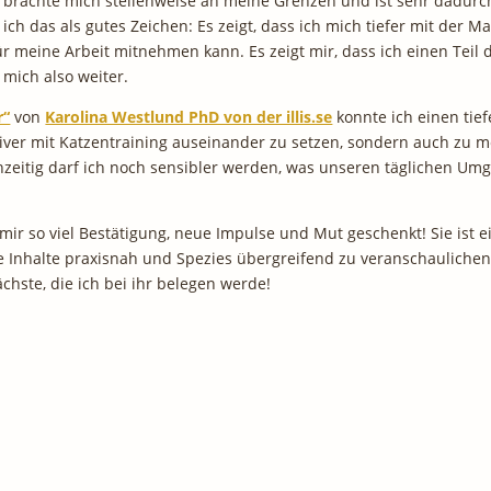
et, brachte mich stellenweise an meine Grenzen und ist sehr dadur
 ich das als gutes Zeichen: Es zeigt, dass ich mich tiefer mit der 
r meine Arbeit mitnehmen kann. Es zeigt mir, dass ich einen Teil d
 mich also weiter.
r“
von
Karolina Westlund PhD von der illis.se
konnte ich einen tie
nsiver mit Katzentraining auseinander zu setzen, sondern auch z
hzeitig darf ich noch sensibler werden, was unseren täglichen Um
 mir so viel Bestätigung, neue Impulse und Mut geschenkt! Sie ist 
e Inhalte praxisnah und Spezies übergreifend zu veranschaulichen.
chste, die ich bei ihr belegen werde!