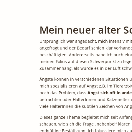
Mein neuer alter S
Ursprünglich war angedacht, mich intensiv mi
angefragt und der Bedarf schien klar vorhande
beschäftigten. Andererseits habe ich auch ein
meinen Fokus auf diesen Schwerpunkt zu legen
Zusammenhang, als würde es in der Luft sch
Ängste können in verschiedenen Situationen un
mich spezialisieren auf Angst z.B. im Tierarz
noch das Problem, dass
Angst sich oft in an
betrachten oder HalterInnen und Katzeneltern 
viele HalterInnen die subtilen Zeichen von An
Dieses ganze Thema begleitet mich seit Anfan
schauen, wie sich die Frage „nebenbei“ klären
endgültige Bestätigung: Ich fokussiere mich a