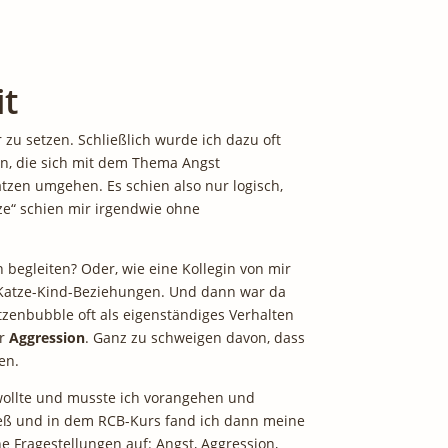
it
zu setzen. Schließlich wurde ich dazu oft
en, die sich mit dem Thema Angst
tzen umgehen. Es schien also nur logisch,
ze“ schien mir irgendwie ohne
 begleiten? Oder, wie eine Kollegin von mir
er Katze-Kind-Beziehungen. Und dann war da
atzenbubble oft als eigenständiges Verhalten
r
Aggression
. Ganz zu schweigen davon, dass
en.
 wollte und musste ich vorangehen und
stieß und in dem RCB-Kurs fand ich dann meine
e Fragestellungen auf: Angst, Aggression,