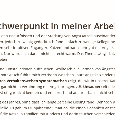
chwerpunkt in meiner Arbe
t den Bedürfnissen und der Stärkung von Angstkatzen auseinander 
n, jedoch zu wenig gedeckt. Ich fand einfach zu wenige KollegInn
en sehr intuitiven Zugang zu Katzen und kann sehr gut mit Angstka
. Nur wurde ich damit nicht so recht warm. Das Thema „Angstkat
weben.
d Konstellationen auftauchen. Wollte ich alle Formen von Ängsten
t-Kontext? Ich fühlte mich zerrissen zwischen „nur“ Angstkatze od
deren Verhaltensweisen symptomatisch zeigt
, die wir in unserer K
gar nicht in Verbindung mit Angst bringen, z.B.
Unsauberkeit
ode
gst oft gar nicht kennen und entsprechend an ihrer Katze nicht seh
g des Jahres, ohne dass ich lange Zeit eine Lösung fand. Dennoch
 ließe. Es gab im Frühjahr eine Situation, die einen Gedanken an
uf die Katze in Familien mit Kindern und darin tauchen verschieden