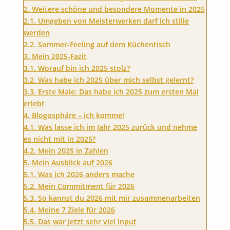
2.
Weitere schöne und besondere Momente in 2025
2.1.
Umgeben von Meisterwerken darf ich stille
werden
2.2.
Sommer-Feeling auf dem Küchentisch
3.
Mein 2025-Fazit
3.1.
Worauf bin ich 2025 stolz?
3.2.
Was habe ich 2025 über mich selbst gelernt?
3.3.
Erste Male: Das habe ich 2025 zum ersten Mal
erlebt
4.
Blogosphäre – ich komme!
4.1.
Was lasse ich im Jahr 2025 zurück und nehme
es nicht mit in 2025?
4.2.
Mein 2025 in Zahlen
5.
Mein Ausblick auf 2026
5.1.
Was ich 2026 anders mache
5.2.
Mein Commitment für 2026
5.3.
So kannst du 2026 mit mir zusammenarbeiten
5.4.
Meine 7 Ziele für 2026
5.5.
Das war jetzt sehr viel Input