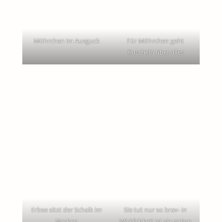
Möhrchen im Ausguck
Für Möhrchen geht
Kuscheln über alles
Erbse sitzt der Schalk im
Sie tut nur so brav- in
Nacken
Wirklichkeit ist sie meine