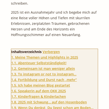
schreiben.
2025 ist ein Ausnahmejahr und ich begebe mich auf
eine Reise voller Höhen und Tiefen mit skurrilen
Erlebnissen, zerplatzten Träumen, gebrochenen
Herzen und am Ende des Horizonts ein
Hoffnungsschimmer auf einen Neuanfang.
Inhaltsverzeichnis
Verbergen
1.
Meine Themen und Highlights in 2025
1.1.
Abenteuer Selbstständigkeit!
1.2.
Gemeinsam ist man weniger allein
1.3.
To instagram or not to instagram…
1.4.
Fortbildung und Durst nach „mehr“
1.5.
Ich habe meinen Blog gestartet
1.6.
Speakerin auf dem OKK 2025
1.7.
Kinderfragen & Kinderlachen
1.8.
2025 mit Schwung… auf den Hosenboden
1.9.
Wenn Du denkst, Du liegst schon am Boden…