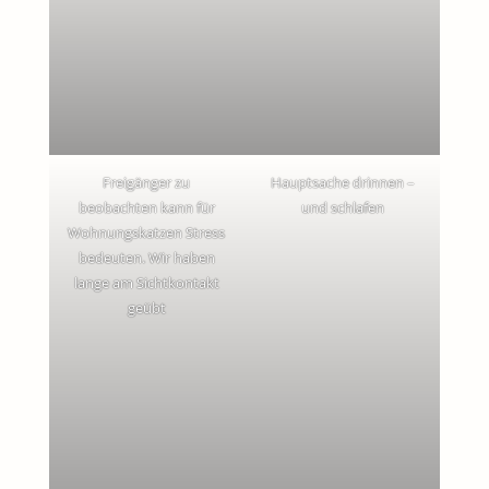
Freigänger zu
Hauptsache drinnen –
beobachten kann für
und schlafen
Wohnungskatzen Stress
bedeuten. Wir haben
lange am Sichtkontakt
geübt