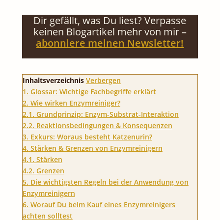
Dir gefällt, was Du liest? Verpasse
keinen Blogartikel mehr von mir –
abonniere meinen Newsletter!
Inhaltsverzeichnis
Verbergen
1.
Glossar: Wichtige Fachbegriffe erklärt
2.
Wie wirken Enzymreiniger?
2.1.
Grundprinzip: Enzym-Substrat-Interaktion
2.2.
Reaktionsbedingungen & Konsequenzen
3.
Exkurs: Woraus besteht Katzenurin?
4.
Stärken & Grenzen von Enzymreinigern
4.1.
Stärken
4.2.
Grenzen
5.
Die wichtigsten Regeln bei der Anwendung von
Enzymreinigern
6.
Worauf Du beim Kauf eines Enzymreinigers
achten solltest