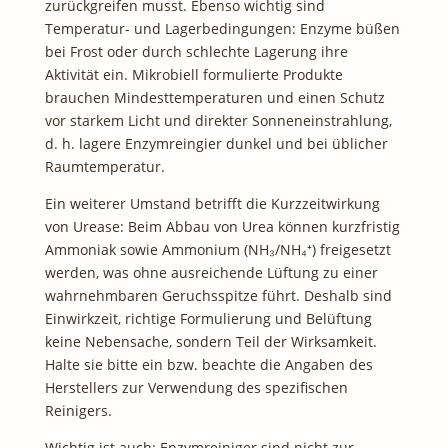
zurückgreifen musst. Ebenso wichtig sind
Temperatur- und Lagerbedingungen: Enzyme büßen
bei Frost oder durch schlechte Lagerung ihre
Aktivität ein. Mikrobiell formulierte Produkte
brauchen Mindesttemperaturen und einen Schutz
vor starkem Licht und direkter Sonneneinstrahlung,
d. h. lagere Enzymreingier dunkel und bei üblicher
Raumtemperatur.
Ein weiterer Umstand betrifft die Kurzzeitwirkung
von Urease: Beim Abbau von Urea können kurzfristig
Ammoniak sowie Ammonium (NH₃/NH₄⁺) freigesetzt
werden, was ohne ausreichende Lüftung zu einer
wahrnehmbaren Geruchsspitze führt. Deshalb sind
Einwirkzeit, richtige Formulierung und Belüftung
keine Nebensache, sondern Teil der Wirksamkeit.
Halte sie bitte ein bzw. beachte die Angaben des
Herstellers zur Verwendung des spezifischen
Reinigers.
Wichtig ist auch: Enzymreiniger sind nicht zur