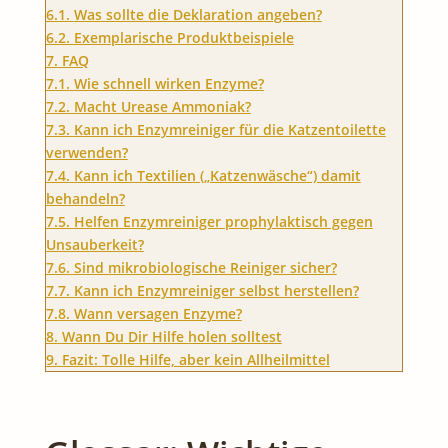
6.1.
Was sollte die Deklaration angeben?
6.2.
Exemplarische Produktbeispiele
7.
FAQ
7.1.
Wie schnell wirken Enzyme?
7.2.
Macht Urease Ammoniak?
7.3.
Kann ich Enzymreiniger für die Katzentoilette
verwenden?
7.4.
Kann ich Textilien („Katzenwäsche“) damit
behandeln?
7.5.
Helfen Enzymreiniger prophylaktisch gegen
Unsauberkeit?
7.6.
Sind mikrobiologische Reiniger sicher?
7.7.
Kann ich Enzymreiniger selbst herstellen?
7.8.
Wann versagen Enzyme?
8.
Wann Du Dir Hilfe holen solltest
9.
Fazit: Tolle Hilfe, aber kein Allheilmittel