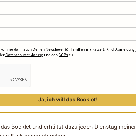
 bekomme dann auch Deinen Newsletter für Familien mit Katze & Kind. Abmeldung je
der
Datenschutzerklärung
und den
AGBs
zu.
Ja, ich will das Booklet!
s Booklet und erhältst dazu jeden Dienstag meinen 
inem Klick davon abmelden.