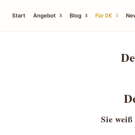
Start
Angebot
Blog
Für 0€
New
De
D
Sie weiß