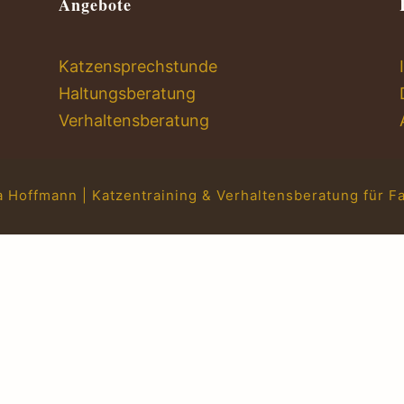
Angebote
Katzensprechstunde
Haltungsberatung
Verhaltensberatung
 Hoffmann | Katzentraining & Verhaltensberatung für Fa