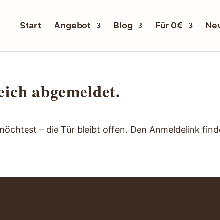
Start
Angebot
Blog
Für 0€
New
eich abgemeldet.
htest – die Tür bleibt offen. Den Anmeldelink find